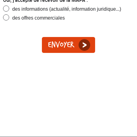
Oui, j'accepte de recevoir de la MAPA :
des informations (actualité, information juridique...)
des offres commerciales
Envoyer
Conformément au Règlement Général sur la Protection des
Données du 27 avril 2016 et la loi Informatique et libertés du 6
janvier 1978 modifiée le 20 juin 2018, relative à la protection des
données personnelles, vous disposez du droit de prendre
connaissance, de corriger, d’effacer, de limiter, de vous opposer ou
de récupérer les données personnelles que nous pourrions être
amenés à recueillir. Pour exercer ces droits, nous vous invitons à
consulter notre politique de protection des données personnelles et
de l’internaute, au sein de nos
mentions légales
.